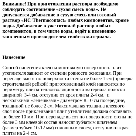
Внимание! При приготовлении раствора необходимо
соблюдать соотношение «сухая смесь-вода». Не
допускается добавление в сухую смесь или готовый
раствор «ИС-
Thermocontact
» любых компонентов, кроме
воды. Добавление в уже готовый раствор любых
компонентов, в том числе воды, ведёт к изменению
заявленным производителем свойств материала.
Нанесение
Способ нанесения клея на монтажную поверхность плит
утеплителя зависит от степени ровности основания. При
перепаде высот по поверхности стены не более 1 см (проверка
строительной рейкой) приготовленный клей наносится по
периметру плиты теплоизоляционного материала полосой
шириной 3-4 см, отступив от края плиты 2-4 см, и
несколькими «лепешками» диаметром 8-10 см посередине,
толщиной не более 2 см. Максимальная толщина клеевого
слоя после приклеивания плит утеплителя должна составлять
не более 10 мм. При перепаде высот по поверхности стены не
более 3 мм клеевой состав наносят зубчатым шпателем
(размер зубьев 10-12 мм) сплошным слоем, отступив от края
плиты на 2-4 см.