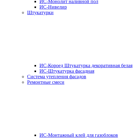
ИС-Монолит наливной пол
ИС-Нивелир
Штукатурки
ИС-Короед Штукатурка декоративная белая
ИС-Штукатурка фасадная
Система утепления фасадов
Ремонтные смеси
ИС-Монтажный клей для газоблоков